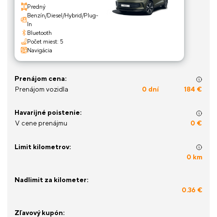
Predný
Benzín/Diesel/Hybrid/Plug-
In
Bluetooth
Počet miest: 5
Navigácia
Prenájom cena:
Prenájom vozidla
0 dní
184 €
Havarijné poistenie:
V cene prenájmu
0 €
Limit kilometrov:
0 km
Nadlimit za kilometer:
0.36 €
Zľavový kupón: