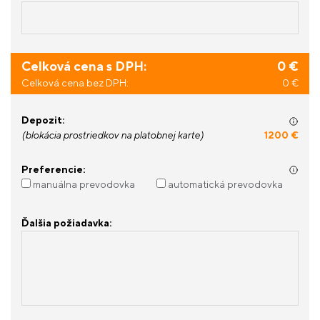
Celková cena s DPH:
0 €
Celková cena bez DPH:
0 €
Depozit:
(blokácia prostriedkov na platobnej karte)
1200 €
Preferencie:
manuálna prevodovka
automatická prevodovka
Ďalšia požiadavka: