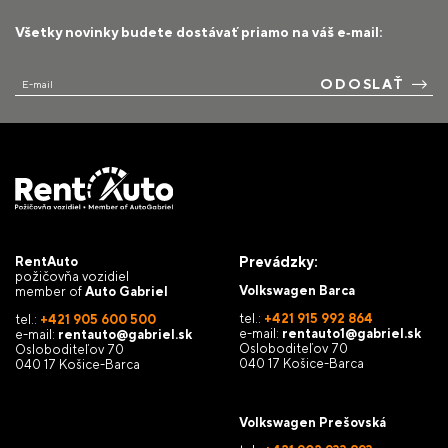
Všetky novinky budete dostávať priamo na váš e‑mail:
ODOSLAŤ
E-mail
Prevádzky:
RentAuto
požičovňa vozidiel
Volkswagen Barca
member of
Auto Gabriel
tel.:
+421 915 992 864
tel.:
+421 905 600 500
e-mail:
rentauto1@gabriel.sk
e-mail:
rentauto@gabriel.sk
Osloboditeľov 70
Osloboditeľov 70
040 17 Košice-Barca
040 17 Košice-Barca
Volkswagen Prešovská