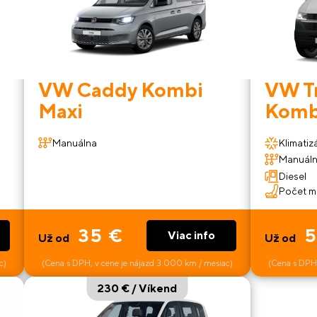
VW Caddy Kombi
VW T
Maxi
Komb
Manuálna
Klimatiz
Manuál
Diesel
Počet mi
35 €
5
Viac info
Už od
Už od
c)
(Cena s DPH, v cene je nájazd 3.000 km / mesiac)
(Cena s DPH,
230 € / Víkend