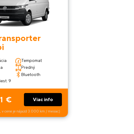
ransporter
i
ácia
Tempomat
na
Predný
Bluetooth
est: 9
1 €
Viac info
 v cene je nájazd 3.000 km / mesiac)