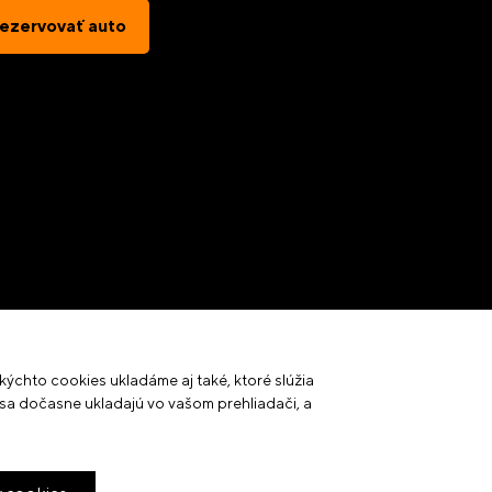
ezervovať auto
kýchto cookies ukladáme aj také, ktoré slúžia
 sa dočasne ukladajú vo vašom prehliadači, a
Created by
2CREATE advertising
2023