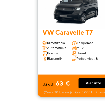
VW Caravelle T7
Klimatizácia
Tempomat
Automatická
MPV
Predný
Diesel
Bluetooth
Počet miest: 8
63 €
Viac info
Už od
(Cena s DPH, v cene je nájazd 3.000 km / mesia