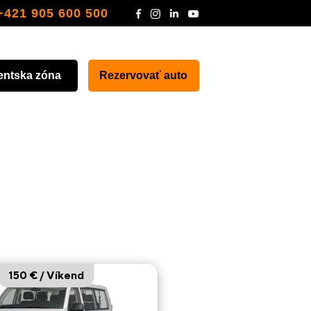
+421 905 600 500
entska zóna
Rezervovať auto
150 € / Víkend