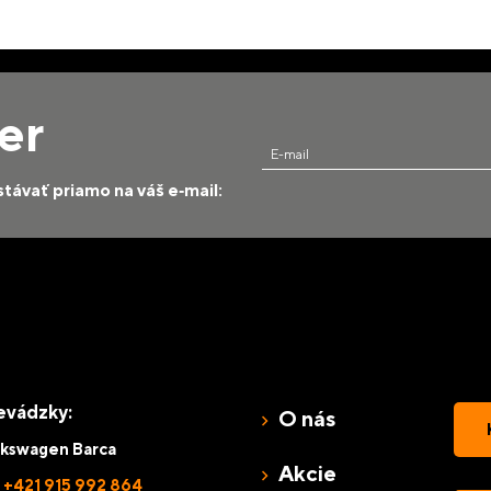
er
E-mail
távať priamo na váš e‑mail:
evádzky:
O nás
lkswagen Barca
Akcie
:
+421 915 992 864