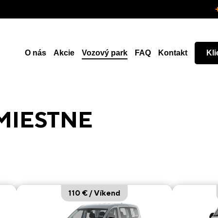
O nás
Akcie
Vozový park
FAQ
Kontakt
Kli
MIESTNE
110 € / Víkend