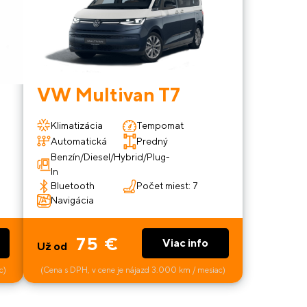
VW Multivan T7
Klimatizácia
Tempomat
Automatická
Predný
Benzín/Diesel/Hybrid/Plug-
In
Bluetooth
Počet miest: 7
Navigácia
75 €
Viac info
Už od
c)
(Cena s DPH, v cene je nájazd 3.000 km / mesiac)