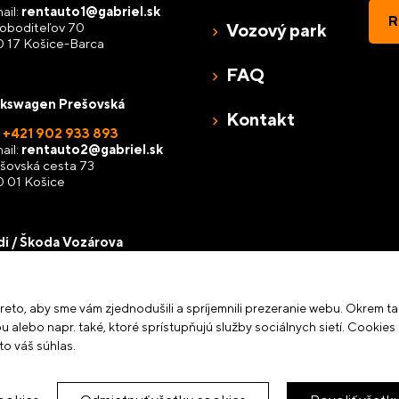
ail:
rentauto1@gabriel.sk
R
oboditeľov 70
Vozový park
 17 Košice-Barca
FAQ
lkswagen Prešovská
Kontakt
:
+421 902 933 893
ail:
rentauto2@gabriel.sk
šovská cesta 73
 01 Košice
i / Škoda Vozárova
:
+421 915 992 868
ail:
rentauto3@gabriel.sk
árova 5
to, aby sme vám zjednodušili a spríjemnili prezeranie webu. Okrem ta
 17 Košice-Barca
alebo napr. také, ktoré sprístupňujú služby sociálnych sietí. Cookies
to váš súhlas.