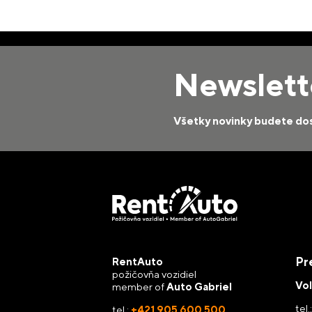
Newslett
Všetky novinky budete dos
Pr
RentAuto
požičovňa vozidiel
Vo
member of
Auto Gabriel
tel.
tel.:
+421 905 600 500