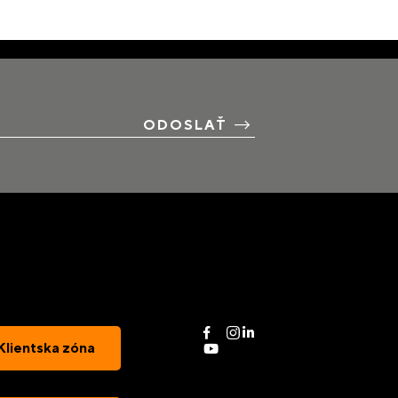
ODOSLAŤ
Klientska zóna