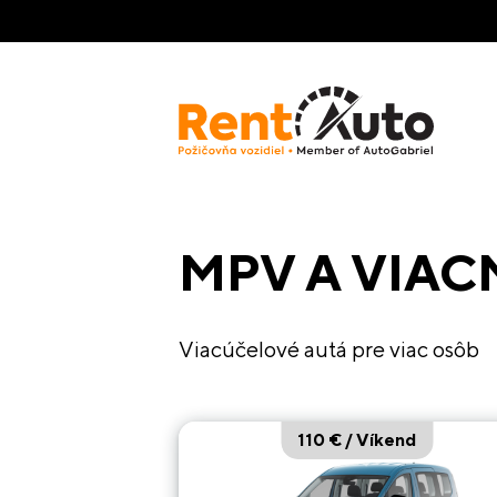
MPV A VIAC
Viacúčelové autá pre viac osôb
110 € / Víkend