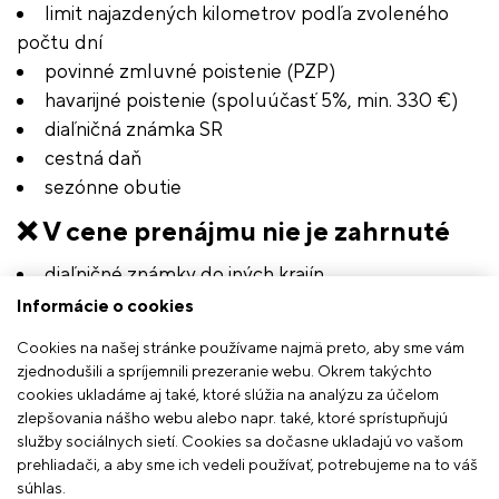
limit najazdených kilometrov podľa zvoleného
počtu dní
povinné zmluvné poistenie (PZP)
havarijné poistenie (spoluúčasť 5%, min. 330 €)
diaľničná známka SR
cestná daň
sezónne obutie
❌
V cene prenájmu nie je zahrnuté
diaľničné známky do iných krajín
nadmerné znečistenie interiéru a exteriéru
Informácie o cookies
odjazdený nadlimit km
Cookies na našej stránke používame najmä preto, aby sme vám
depozit (mení sa v závislosti od kategórie vozidla,
zjednodušili a spríjemnili prezeranie webu. Okrem takýchto
v rozpätí 300 € až 2 000 €)
cookies ukladáme aj také, ktoré slúžia na analýzu za účelom
zlepšovania nášho webu alebo napr. také, ktoré sprístupňujú
služby sociálnych sietí. Cookies sa dočasne ukladajú vo vašom
prehliadači, a aby sme ich vedeli používať, potrebujeme na to váš
Kapacita nášho vozového parku má svoje limity
,
súhlas.