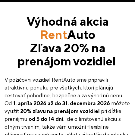
Výhodná akcia
Rent
Auto
Zľava 20% na
prenájom vozidiel
V požičovni vozidiel RentAuto sme pripravili
atraktívnu ponuku pre všetkých, ktorí plánujú
cestovať pohodlne, bezpečne a za výhodnú cenu.
Od
1. apríla 2026 až do 31. decembra 2026
môžete
využiť
20% zľavu na prenájom vozidiel
pri dĺžke
prenájmu
od 5 do 14 dní
. Ide o limitovanú akciu s
dlhým trvaním, takže vám umožní flexibilne
plánovať pracovné cesty, výlety aj kratšie dovolenky.